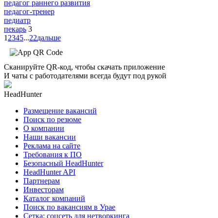
педагог раннего развития
педагог-тренер
педиатр
пекарь
3
1
2
3
4
5
...
22
дальше
Сканируйте QR-код, чтобы скачать приложение
И чаты с работодателями всегда будут под рукой
HeadHunter
Размещение вакансий
Поиск по резюме
О компании
Наши вакансии
Реклама на сайте
Требования к ПО
Безопасный HeadHunter
HeadHunter API
Партнерам
Инвесторам
Каталог компаний
Поиск по вакансиям в Урае
Сетка: соцсеть для нетворкинга