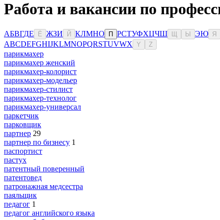
Работа и вакансии по професс
А
Б
В
Г
Д
Е
Ж
З
И
К
Л
М
Н
О
Р
С
Т
У
Ф
Х
Ц
Ч
Ш
Э
Ю
Ё
Й
П
Щ
Ы
Я
A
B
C
D
E
F
G
H
I
J
K
L
M
N
O
P
Q
R
S
T
U
V
W
X
Y
Z
парикмахер
парикмахер женский
парикмахер-колорист
парикмахер-модельер
парикмахер-стилист
парикмахер-технолог
парикмахер-универсал
паркетчик
парковщик
партнер
29
партнер по бизнесу
1
паспортист
пастух
патентный поверенный
патентовед
патронажная медсестра
паяльщик
педагог
1
педагог английского языка