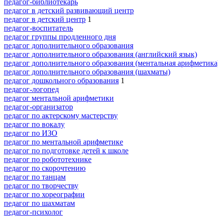
педагог-библиотекарь
педагог в детский развивающий центр
педагог в детский центр
1
педагог-воспитатель
педагог группы продленного дня
педагог дополнительного образования
педагог дополнительного образования (английский язык)
педагог дополнительного образования (ментальная арифметика
педагог дополнительного образования (шахматы)
педагог дошкольного образования
1
педагог-логопед
педагог ментальной арифметики
педагог-организатор
педагог по актерскому мастерству
педагог по вокалу
педагог по ИЗО
педагог по ментальной арифметике
педагог по подготовке детей к школе
педагог по робототехнике
педагог по скорочтению
педагог по танцам
педагог по творчеству
педагог по хореографии
педагог по шахматам
педагог-психолог