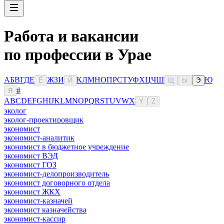
Работа и вакансии
по профессии в Урае
А
Б
В
Г
Д
Е
Ж
З
И
К
Л
М
Н
О
П
Р
С
Т
У
Ф
Х
Ц
Ч
Ш
Ю
Ё
Й
Щ
Ы
Э
#
Я
A
B
C
D
E
F
G
H
I
J
K
L
M
N
O
P
Q
R
S
T
U
V
W
X
Y
Z
эколог
эколог-проектировщик
экономист
экономист-аналитик
экономист в бюджетное учреждение
экономист ВЭД
экономист ГОЗ
экономист-делопроизводитель
экономист договорного отдела
экономист ЖКХ
экономист-казначей
экономист казначейства
экономист-кассир