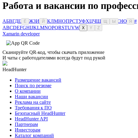
Работа и вакансии по професс
А
Б
В
Г
Д
Е
Ж
З
И
К
Л
М
Н
О
П
Р
С
Т
У
Ф
Х
Ц
Ч
Ш
Э
Ю
#
Ё
Й
Щ
Ы
Я
A
B
C
D
E
F
G
H
I
J
K
L
M
N
O
P
Q
R
S
T
U
V
W
X
Y
Z
Xamarin developer
Сканируйте QR-код, чтобы скачать приложение
И чаты с работодателями всегда будут под рукой
HeadHunter
Размещение вакансий
Поиск по резюме
О компании
Наши вакансии
Реклама на сайте
Требования к ПО
Безопасный HeadHunter
HeadHunter API
Партнерам
Инвесторам
Каталог компаний