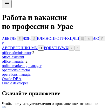
Работа и вакансии
по профессии в Урае
А
Б
В
Г
Д
Е
Ж
З
И
К
Л
М
Н
О
П
Р
С
Т
У
Ф
Х
Ц
Ч
Ш
Э
Ю
Ё
Й
Щ
Ы
Я
#
A
B
C
D
E
F
G
H
I
J
K
L
M
N
P
Q
R
S
T
U
V
W
X
O
Y
Z
office administrator
2
office assistant
office manager
2
online marketing manager
operations director
operations manager
Oracle DBA
Oracle developer
Скачайте приложение
Чтобы получать уведомления о приглашениях мгновенно