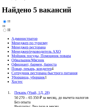
Найдено 5 вакансий
Администратор
Менеджер по туризму
Менеджер ресторана
Менеджер/руководитель АХО
Мойщик посуды, Помощник повара
Обвальщик/Мясник
Официант, бармен, бариста
Повар, пекарь, кондитер
4
Сотрудник ресторана быстрого питания
Уборщица, уборщик
1
Хостес
Пекарь (Урай, 1Д, 28)
50 270
–
65 350
₽
за месяц,
до вычета налогов
Без опыта
Выплаты: Два раза в месяц