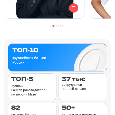
крупнейших банков
1
России
сотрудников
лучших
по всей стране
банков-работодателей
2
по версии hh.ru
региона России
социальных программ