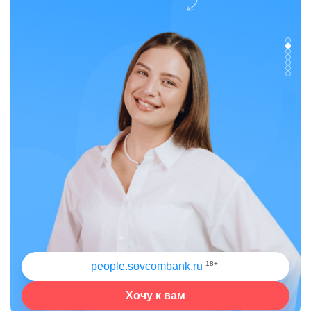
18+
people.sovcombank.ru
Хочу к вам