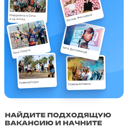
Летние Фестивали
Коворкинги в Сочи
и на Алтае
Лига Достижений
Лига Спорта
СовкомОтпуск
СовкомАктивити