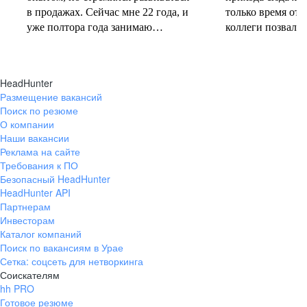
в продажах. Сейчас мне 22 года, и
только время от 
уже полтора года занимаю
коллеги позвали 
должность руководителя.
совместную проб
Постоянно учусь у более опытных
понеслась! В 202
коллег и получаю высшее
свои первые 10 
HeadHunter
образование. Молодежь сегодня
полумарафоне, с
Размещение вакансий
задаёт тренды и меняет рынок
участвую в массо
Поиск по резюме
труда, и горжусь тем, что являюсь
тёплое время год
О компании
частью этого процесса.
участвую в гоно
Наши вакансии
коньковым ходо
Реклама на сайте
секцию беговых 
Требования к ПО
Безопасный HeadHunter
коллегами. Спор
HeadHunter API
не только поддер
Партнерам
форме, но и сни
Инвесторам
после рабочих бу
Каталог компаний
Поиск по вакансиям в Урае
Сетка: соцсеть для нетворкинга
Соискателям
hh PRO
Готовое резюме