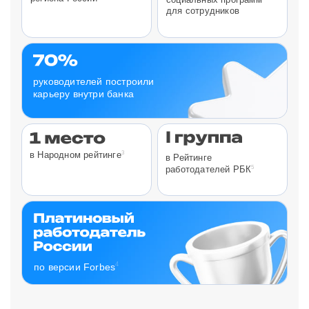
для сотрудников
руководителей построили
карьеру внутри банка
3
в Народном рейтинге
в Рейтинге
5
работодателей РБК
4
по версии Forbes