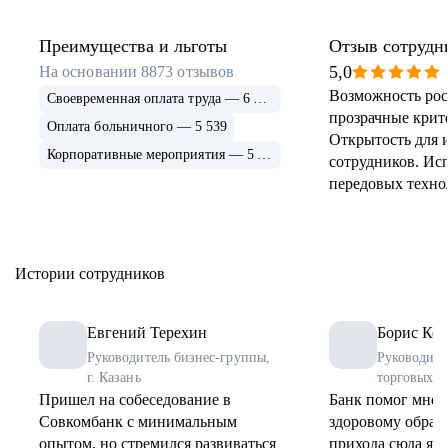
Преимущества и льготы
Отзыв сотрудн
5,0
На основании
8873
отзывов
Возможность рос
Своевременная оплата труда — 6 915
прозрачные крит
Оплата больничного — 5 539
Открытость для 
Корпоративные мероприятия — 5 339
сотрудников. Ис
передовых техно
применение и ра
инструментов. 
соцпрограммы дл
Истории сотрудников
Евгений Терехин
Борис Коз
Руководитель бизнес-группы,
Руководите
г. Казань
торговых о
Пришел на собеседование в
Банк помог мне 
Совкомбанк с минимальным
здоровому образу
опытом, но стремился развиваться
прихода сюда я 