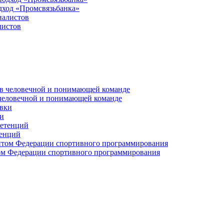
дход «Промсвязьбанка»
листов
 человечной и понимающей команде
и
тенций
м Федерации спортивного программирования