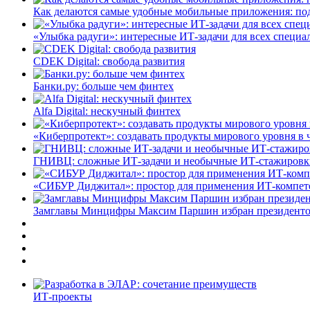
Как делаются самые удобные мобильные приложения: по
«Улыбка радуги»: интересные ИТ-задачи для всех специа
CDEK Digital: свобода развития
Банки.ру: больше чем финтех
Alfa Digital: нескучный финтех
«Киберпротект»: создавать продукты мирового уровня в
ГНИВЦ: сложные ИТ‑задачи и необычные ИТ‑стажировк
«СИБУР Диджитал»: простор для применения ИТ-компе
Замглавы Минцифры Максим Паршин избран президенто
ИТ-проекты