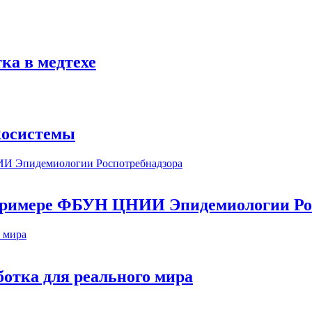
ка в медтехе
косистемы
а примере ФБУН ЦНИИ Эпидемиологии Ро
ботка для реального мира