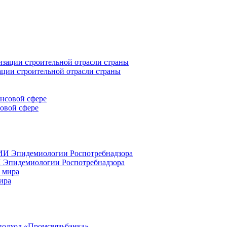
ации строительной отрасли страны
совой сфере
 Эпидемиологии Роспотребнадзора
ира