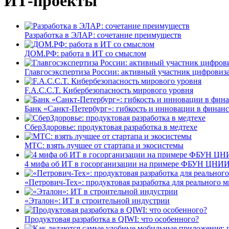
ИТ-проекты
Разработка в ЭЛАР: сочетание преимуществ
ДОМ.РФ: работа в ИТ со смыслом
Главгосэкспертиза России: активный участник цифровиз
F.A.C.C.T. Кибербезопасность мирового уровня
Банк «Санкт-Петербург»: гибкость и инновации в финан
СберЗдоровье: продуктовая разработка в медтехе
МТС: взять лучшее от стартапа и экосистемы
4 мифа об ИТ в госорганизации на примере ФБУН ЦНИИ
«Петрович-Тех»: продуктовая разработка для реального м
«Эталон»: ИТ в строительной индустрии
Продуктовая разработка в QIWI: что особенного?