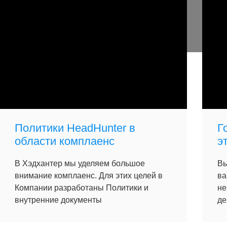
Политики HeadHunter в
Г
области комплаенс
э
В Хэдхантер мы уделяем большое
Вы
внимание комплаенс. Для этих целей в
ва
Компании разработаны Политики и
не
внутренние документы
де