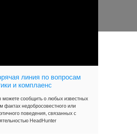
орячая линия по вопросам
тики и комплаенс
 можете сообщить о любых известных
м фактах недобросовестного или
этичного поведения, связанных с
ятельностью HeadHunter