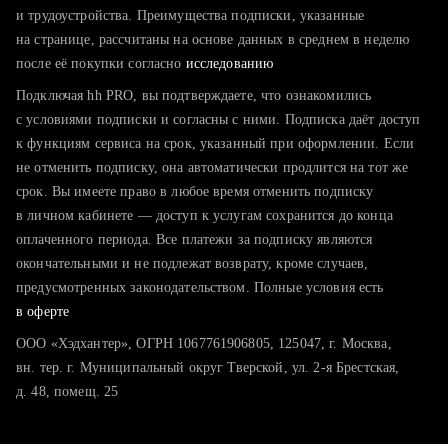
тратите много времени на поиск и вручную поднимаете
и трудоустройства. Преимущества подписки, указанные
резюме
на странице, рассчитаны на основе данных в среднем в неделю
после её покупки согласно
хотите сравнить себя с конкурентами и оценить шансы
исследованию
Подключая hh PRO, вы подтверждаете, что ознакомились
с условиями подписки и согласны с ними. Подписка даёт доступ
к функциям сервиса на срок, указанный при оформлении. Если
не отменить подписку, она автоматически продлится на тот же
срок. Вы имеете право в любое время отменить подписку
в личном кабинете — доступ к услугам сохранится до конца
оплаченного периода. Все платежи за подписку являются
окончательными и не подлежат возврату, кроме случаев,
предусмотренных законодательством. Полные условия есть
в оферте
ООО «Хэдхантер», ОГРН 1067761906805, 125047, г. Москва,
вн. тер. г. Муниципальный округ Тверской, ул. 2-я Брестская,
д. 48, помещ. 25